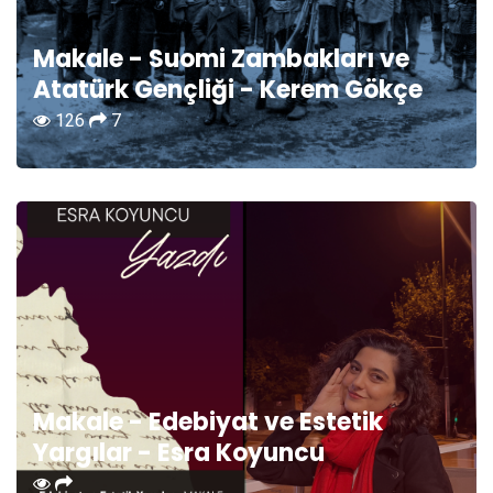
İŞ BİRLİĞİ
Makale - Suomi Zambakları ve
Atatürk Gençliği - Kerem Gökçe
İLETİŞİM
126
7
Makale - Edebiyat ve Estetik
Yargılar - Esra Koyuncu