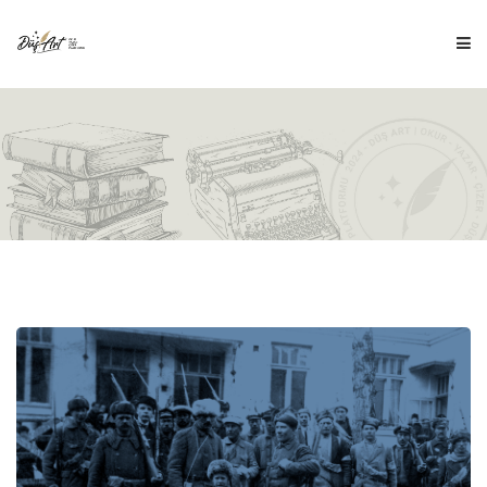
ANA SAYFA
HAKKIMIZDA
İÇERİKLER
ÇOCUK DÜŞ'Ü
DÜŞ ÇİZİM
BLOG