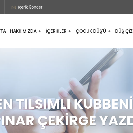
İçerik Gönder
YFA
HAKKIMIZDA
İÇERİKLER
ÇOCUK DÜŞ'Ü
DÜŞ ÇİZ
N TILSIMLI KUBBENİN
PINAR ÇEKİRGE YAZD