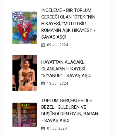
İNCELEME - BİR TOPLUM
GERÇEĞİ OLAN “ÖTEKİ”NİN
HİKAYESİ; “MUTLU BİR
ROMANIN AŞK HİKAYESİ” -
SAVAŞ AŞÇI
09.Jun.2024
HAYATTAN ALACAKLI
OLANLARIN HİKAYESİ
“SİYANÜR” - SAVAŞ AŞÇI
13.Jun.2024
TOPLUM GERÇEKLERİ İLE
BEZELİ, GÜLDÜREN VE
DÜŞÜNDÜREN OYUN; BARAN
- SAVAŞ AŞÇI
01.Jul.2024