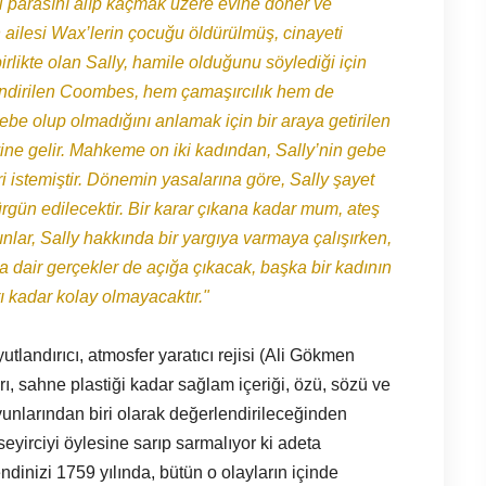
diği parasını alıp kaçmak üzere evine döner ve
n ailesi Wax’lerin çocuğu öldürülmüş, cinayeti
rlikte olan Sally, hamile olduğunu söylediği için
lendirilen Coombes, hem çamaşırcılık hem de
ebe olup olmadığını anlamak için bir araya getirilen
vine gelir. Mahkeme on iki kadından, Sally’nin gebe
i istemiştir. Dönemin yasalarına göre, Sally şayet
rgün edilecektir. Bir karar çıkana kadar mum, ateş
lar, Sally hakkında bir yargıya varmaya çalışırken,
 dair gerçekler de açığa çıkacak, başka bir kadının
rı kadar kolay olmayacaktır."
tlandırıcı, atmosfer yaratıcı rejisi (Ali Gökmen
ı, sahne plastiği kadar sağlam içeriği, özü, sözü ve
unlarından biri olarak değerlendirileceğinden
eyirciyi öylesine sarıp sarmalıyor ki adeta
ndinizi 1759 yılında, bütün o olayların içinde