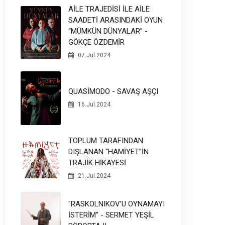
AİLE TRAJEDİSİ İLE AİLE
SAADETİ ARASINDAKİ OYUN
“MÜMKÜN DÜNYALAR” -
GÖKÇE ÖZDEMİR
07.Jul.2024
QUASİMODO - SAVAŞ AŞÇI
16.Jul.2024
TOPLUM TARAFINDAN
DIŞLANAN “HAMİYET”İN
TRAJİK HİKAYESİ
21.Jul.2024
"RASKOLNIKOV’U OYNAMAYI
İSTERİM" - SERMET YEŞİL