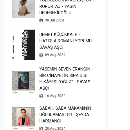
RÖPORTAJ - YASİN
DEDEBEKİROĞLU
30.Jul.2024
DEMET KÜÇÜKKALE -
HATIRLA ROMANI YORUMU -
SAVAŞ AŞÇI
09.Aug.2024
YASEMİN SEVEN ERANGİN -
BİR CİNAYETİN SIRA DIŞI
HİKÂYESİ "OĞUZ" - SAVAŞ
AŞÇI
16.Aug.2024
SABAH, SABA MAKAMININ
UĞURLAMASIDIR - ŞEYDA
HARMANCI
20.Aug.2024