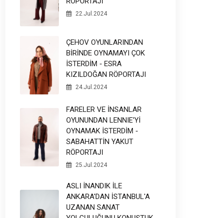
RÖPORTAJI
22.Jul.2024
ÇEHOV OYUNLARINDAN
BİRİNDE OYNAMAYI ÇOK
İSTERDİM - ESRA
KIZILDOĞAN RÖPORTAJI
24.Jul.2024
FARELER VE İNSANLAR
OYUNUNDAN LENNIE'Yİ
OYNAMAK İSTERDİM -
SABAHATTİN YAKUT
RÖPORTAJI
25.Jul.2024
ASLI İNANDIK İLE
ANKARA'DAN İSTANBUL'A
UZANAN SANAT
YOLCULUĞUNU KONUŞTUK -