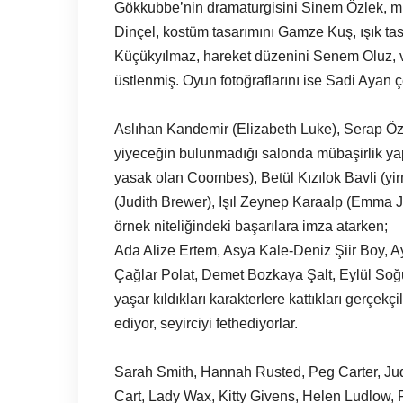
Gökkubbe’nin dramaturgisini Sinem Özlek, mü
Dinçel, kostüm tasarımını Gamze Kuş, ışık tas
Küçükyılmaz, hareket düzenini Senem Oluz, 
üstlenmiş. Oyun fotoğraflarını ise Sadi Ayan 
Aslıhan Kandemir (Elizabeth Luke), Serap Öz
yiyeceğin bulunmadığı salonda mübaşirlik ya
yasak olan Coombes), Betül Kızılok Bavli (yi
(Judith Brewer), Işıl Zeynep Karaalp (Emma Je
örnek niteliğindeki başarılara imza atarken;
Ada Alize Ertem, Asya Kale-Deniz Şiir Boy, 
Çağlar Polat, Demet Bozkaya Şalt, Eylül So
yaşar kıldıkları karakterlere kattıkları gerçekç
ediyor, seyirciyi fethediyorlar.
Sarah Smith, Hannah Rusted, Peg Carter, Judi
Cart, Lady Wax, Kitty Givens, Helen Ludlow, 