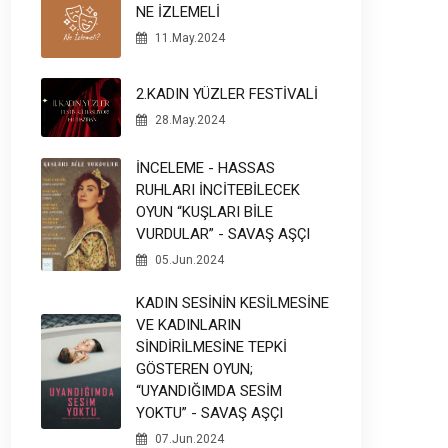
NE İZLEMELİ
11.May.2024
2.KADIN YÜZLER FESTİVALİ
28.May.2024
İNCELEME - HASSAS
RUHLARI İNCİTEBİLECEK
OYUN “KUŞLARI BİLE
VURDULAR” - SAVAŞ AŞÇI
05.Jun.2024
KADIN SESİNİN KESİLMESİNE
VE KADINLARIN
SİNDİRİLMESİNE TEPKİ
GÖSTEREN OYUN;
“UYANDIĞIMDA SESİM
YOKTU” - SAVAŞ AŞÇI
07.Jun.2024