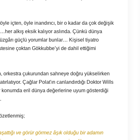
yle içten, öyle inandırıcı, bir o kadar da çok değişik
i…her alkış eksik kalıyor aslında. Çünkü dünya
, rüzgârı güçlü yorumlar bunlar… Kişisel tiyatro
tesine çoktan Gökkubbe’yi de dahil ettiğimi
ın, orkestra çukurundan sahneye doğru yükselirken
tırlatıyor. Çağlar Polat'ın canlandırdığı Doktor Wills
er konumda eril dünya değerlerine uyum gösterdiği
.
özetlenmiş;
aşattığı ve görür görmez âşık olduğu bir adamın