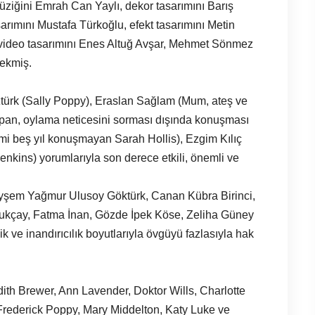
ziğini Emrah Can Yaylı, dekor tasarımını Barış
arımını Mustafa Türkoğlu, efekt tasarımını Metin
video tasarımını Enes Altuğ Avşar, Mehmet Sönmez
çekmiş.
türk (Sally Poppy), Eraslan Sağlam (Mum, ateş ve
pan, oylama neticesini sorması dışında konuşması
rmi beş yıl konuşmayan Sarah Hollis), Ezgim Kılıç
nkins) yorumlarıyla son derece etkili, önemli ve
Ayşem Yağmur Ulusoy Göktürk, Canan Kübra Birinci,
ğukçay, Fatma İnan, Gözde İpek Köse, Zeliha Güney
ilik ve inandırıcılık boyutlarıyla övgüyü fazlasıyla hak
th Brewer, Ann Lavender, Doktor Wills, Charlotte
Frederick Poppy, Mary Middelton, Katy Luke ve