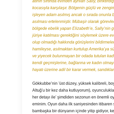
atının sırtında evinden ayrılan Sally, biriktir
kocasıyla karşılaşır. Bölgenin güçlü ve zengi
işleyen adam asılmış ancak o sırada onunla bi
asılması ertelenmiştir. Mübaşir olarak görev
bölgede ebelik yapan Elizabeth’e, Sally’nin g
jüriye katılması gerektiğini söylemek üzere e
olup olmadığı hakkında görüşlerini bildirmeler
hamileyse, asılmaktan kurtulup Amerika’ya sü
ve yiyecek bulunmayan bir odada tutulan kadın
kendi geçmişlerine, bağlarına ve kadın olmaya
hayatı üzerine adil bir karar vermek, sandıkla
Gökkubbe’nin 'üst düzey, yüksek kalibreli, boyu
Altuğ'u bir kez daha kutluyorum), oyunculuklar
her detayı ile' şimdiden sezonun en önemli oy
eminim. Oyun daha ilk saniyesinden itibaren s
bambaşka bir dünyanın içinde yitip gidiyor, ke