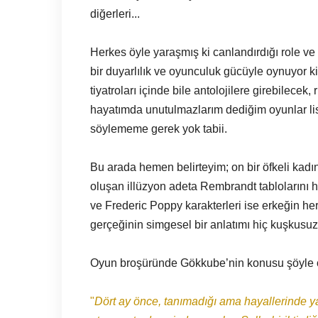
diğerleri...
Herkes öyle yaraşmış ki canlandırdığı role ve ö
bir duyarlılık ve oyunculuk gücüyle oynuyor k
tiyatroları içinde bile antolojilere girebilecek
hayatımda unutulmazlarım dediğim oyunlar lis
söylememe gerek yok tabii.
Bu arada hemen belirteyim; on bir öfkeli kad
oluşan illüzyon adeta Rembrandt tablolarını ha
ve Frederic Poppy karakterleri ise erkeğin h
gerçeğinin simgesel bir anlatımı hiç kuşkusuz
Oyun broşüründe Gökkube’nin konusu şöyle 
"
Dört ay önce, tanımadığı ama hayallerinde y