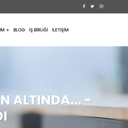
İM
BLOG
İŞ BİRLİĞİ
İLETİŞİM
 ALTINDA... -
I