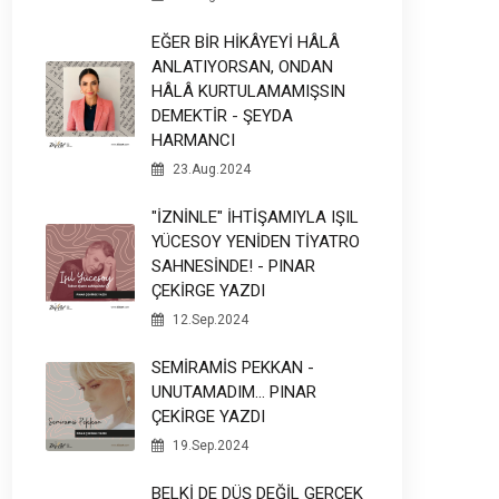
EĞER BİR HİKÂYEYİ HÂLÂ
ANLATIYORSAN, ONDAN
HÂLÂ KURTULAMAMIŞSIN
DEMEKTİR - ŞEYDA
HARMANCI
23.Aug.2024
"İZNİNLE" İHTİŞAMIYLA IŞIL
YÜCESOY YENİDEN TİYATRO
SAHNESİNDE! - PINAR
ÇEKİRGE YAZDI
12.Sep.2024
SEMİRAMİS PEKKAN -
UNUTAMADIM... PINAR
ÇEKİRGE YAZDI
19.Sep.2024
BELKİ DE DÜŞ DEĞİL GERÇEK