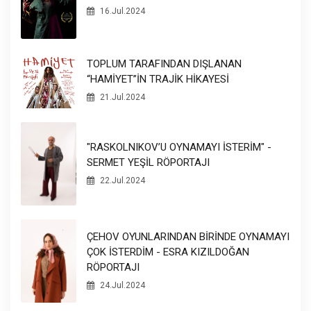
16.Jul.2024
TOPLUM TARAFINDAN DIŞLANAN
“HAMİYET”İN TRAJİK HİKAYESİ
21.Jul.2024
"RASKOLNIKOV’U OYNAMAYI İSTERİM" -
SERMET YEŞİL RÖPORTAJI
22.Jul.2024
ÇEHOV OYUNLARINDAN BİRİNDE OYNAMAYI
ÇOK İSTERDİM - ESRA KIZILDOĞAN
RÖPORTAJI
24.Jul.2024