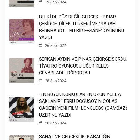
19.Sep.2024
BELKİ DE DÜŞ DEĞİL GERÇEK - PINAR
ÇEKİRGE, DİLEK TÜRKER'İ VE "SARAH
BERNHARDT - BU BİR EFSANE" OYUNUNU
YAZDI
26.Sep.2024
SERKAN AYDIN VE PINAR ÇEKİRGE SORDU,
TİYATRO OYUNCUSU UĞUR KELEŞ
CEVAPLADI - RÖPORTAJ
28.Sep.2024
"EN BÜYÜK KORKULAR EN UZUN YOLDA
SAKLANIR." EBRU DOĞUSOY, NİCOLAS
CAGE'İN YENİ FİLMİ LONGLEGS (CAMBAZ)
ÜZERİNE YAZDI
28.Sep.2024
SANAT VE GERÇEKLİK: KABALIĞIN