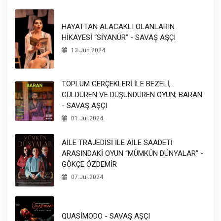
HAYATTAN ALACAKLI OLANLARIN
HİKAYESİ “SİYANÜR” - SAVAŞ AŞÇI
13.Jun.2024
TOPLUM GERÇEKLERİ İLE BEZELİ,
GÜLDÜREN VE DÜŞÜNDÜREN OYUN; BARAN
- SAVAŞ AŞÇI
01.Jul.2024
AİLE TRAJEDİSİ İLE AİLE SAADETİ
ARASINDAKİ OYUN “MÜMKÜN DÜNYALAR” -
GÖKÇE ÖZDEMİR
07.Jul.2024
QUASİMODO - SAVAŞ AŞÇI