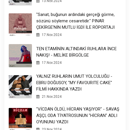
13.Nov.2024
"Sanat, buğunun ardındaki gerçeği görme,
sözünü söyleme cesaretidir." PINAR
ÇEKİRGE'NİN MUTLU İGDİ İLE RÖPORTAJI
17.Nov.2024
TEN ETAMİNİN ALTINDAKİ RUHLARA İNCE
NAKIŞ! - MELİKE BİRGÖLGE
17.Nov.2024
YALNIZ RUHLARIN UMUT YOLCULUĞU -
EBRU DOĞUSOY, "MY FAVOURITE CAKE"
FİLMİ HAKKINDA YAZDI
21.Nov.2024
"VİCDAN ÖLDÜ, HİCRAN YAŞIYOR" - SAVAŞ
AŞÇI, ODA TİYATROSUNUN "HİCRAN" ADLI
OYUNUNU YAZDI
23.Nov.2024