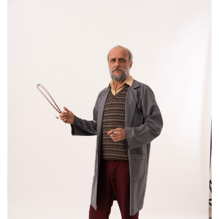
İŞ BİRLİĞİ
İLETİŞİM