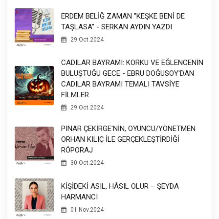
ERDEM BELİĞ ZAMAN "KEŞKE BENİ DE
TAŞLASA" - SERKAN AYDIN YAZDI
29.Oct.2024
CADILAR BAYRAMI: KORKU VE EĞLENCENİN
BULUŞTUĞU GECE - EBRU DOĞUSOY'DAN
CADILAR BAYRAMI TEMALI TAVSİYE
FİLMLER
29.Oct.2024
PINAR ÇEKİRGE'NİN, OYUNCU/YÖNETMEN
ORHAN KILIÇ İLE GERÇEKLEŞTİRDİĞİ
RÖPORAJ
30.Oct.2024
KİŞİDEKİ ASIL, HÂSIL OLUR – ŞEYDA
HARMANCI
01.Nov.2024