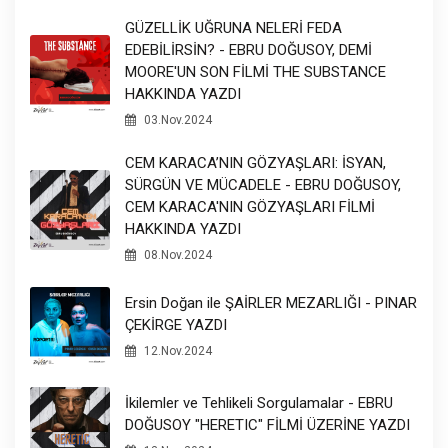
GÜZELLİK UĞRUNA NELERİ FEDA
EDEBİLİRSİN? - EBRU DOĞUSOY, DEMİ
MOORE'UN SON FİLMİ THE SUBSTANCE
HAKKINDA YAZDI
03.Nov.2024
CEM KARACA’NIN GÖZYAŞLARI: İSYAN,
SÜRGÜN VE MÜCADELE - EBRU DOĞUSOY,
CEM KARACA'NIN GÖZYAŞLARI FİLMİ
HAKKINDA YAZDI
08.Nov.2024
Ersin Doğan ile ŞAİRLER MEZARLIĞI - PINAR
ÇEKİRGE YAZDI
12.Nov.2024
İkilemler ve Tehlikeli Sorgulamalar - EBRU
DOĞUSOY "HERETIC" FİLMİ ÜZERİNE YAZDI