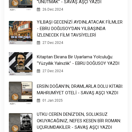
"UNUTMAK" - SAVAŞ AŞÇI YAZDI
26.Dec.2024
YILBAŞI GECENİZİ AYDINLATACAK FİLMLER
- EBRU DOĞUSOY'DAN YILBAŞINDA
İZLENECEK FİLM TAVSİYELERİ
27.Dec.2024
Kitaptan Ekrana Bir Uyarlama Yolculuğu:
"Yüzyıllık Yalnızlık" - EBRU DOĞUSOY YAZDI
27.Dec.2024
ERSİN DOĞAN'IN, DRAMLARLA DOLU KİTABI:
MAHRUMİYET OTELİ - SAVAŞ AŞÇI YAZDI
01.Jan.2025
UTKU CEREN DENİZ'DEN, SOLUKSUZ
OKUYACAĞINIZ, NEFES KESEN BİR ROMAN:
UÇURUMDAKİLER - SAVAŞ AŞÇI YAZDI