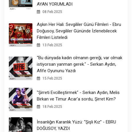
AYAN YORUMLADI
08.Feb.2025
Aşkın Her Hali: Sevgililer Günü Filmleri - Ebru
Doğusoy, Sevgililer Gününde İzlenebilecek
Filmleri Listeledi
13.Feb.2025
“Bu dünyada kadın olmanın gereği, var olmak
istiyorsan yanman gerek." - Serkan Aydın,
Afife Oyununu Yazdı
15.Feb.2025
"Şirreti Evcilleştirmek" - Serkan Aydın, Melis
Birkan ve Timur Acar'a sordu, Şirret Kim?
18.Feb.2025
İnsanlığın Karanlık Yüzü: “Şişli Kız” - EBRU
DOĞUSOY, YAZDI