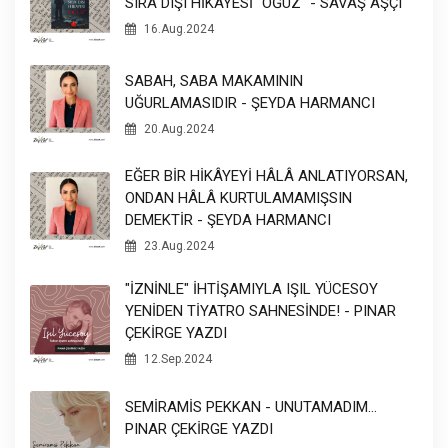
SIRA DIŞI HİKÂYESİ "OĞUZ" - SAVAŞ AŞÇI
16.Aug.2024
SABAH, SABA MAKAMININ
UĞURLAMASIDIR - ŞEYDA HARMANCI
20.Aug.2024
EĞER BİR HİKÂYEYİ HÂLÂ ANLATIYORSAN,
ONDAN HÂLÂ KURTULAMAMIŞSIN
DEMEKTİR - ŞEYDA HARMANCI
23.Aug.2024
"İZNİNLE" İHTİŞAMIYLA IŞIL YÜCESOY
YENİDEN TİYATRO SAHNESİNDE! - PINAR
ÇEKİRGE YAZDI
12.Sep.2024
SEMİRAMİS PEKKAN - UNUTAMADIM...
PINAR ÇEKİRGE YAZDI