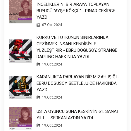
İNCELİKLERİNİ BİR ARAYA TOPLAYAN
BÜYÜCÜ "AYŞE KÖKÇÜ" - PINAR ÇEKİRGE
YAZDI
07.Oct.2024
KORKU VE TUTKUNUN SINIRLARINDA
GEZİNMEK İNSANI KENDİSİYLE
YÜZLEŞTİRİR - EBRU DOĞUSOY, STRANGE
DARLING HAKKINDA YAZDI
19.Oct.2024
KARANLIKTA PARLAYAN BİR MİZAH IŞIĞI -
EBRU DOĞUSOY, BEETLEJUICE HAKKINDA
YAZDI
19.Oct.2024
USTA OYUNCU SUNA KESKİN'İN 61. SANAT
YILI... - SERKAN AYDIN YAZDI
19.Oct.2024