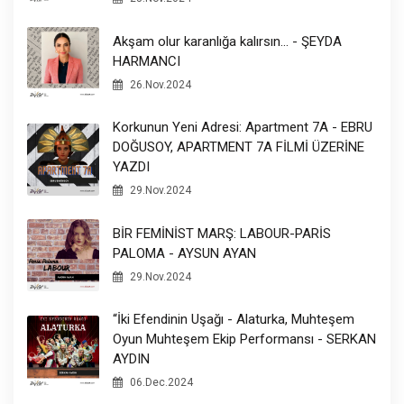
Akşam olur karanlığa kalırsın... - ŞEYDA
HARMANCI
26.Nov.2024
Korkunun Yeni Adresi: Apartment 7A - EBRU
DOĞUSOY, APARTMENT 7A FİLMİ ÜZERİNE
YAZDI
29.Nov.2024
BİR FEMİNİST MARŞ: LABOUR-PARİS
PALOMA - AYSUN AYAN
29.Nov.2024
“İki Efendinin Uşağı - Alaturka, Muhteşem
Oyun Muhteşem Ekip Performansı - SERKAN
AYDIN
06.Dec.2024