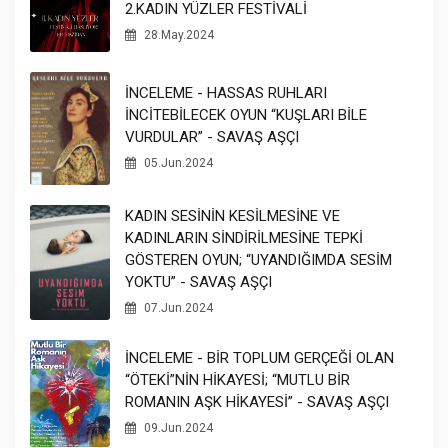
2.KADIN YÜZLER FESTİVALİ
28.May.2024
İNCELEME - HASSAS RUHLARI
İNCİTEBİLECEK OYUN “KUŞLARI BİLE
VURDULAR” - SAVAŞ AŞÇI
05.Jun.2024
KADIN SESİNİN KESİLMESİNE VE
KADINLARIN SİNDİRİLMESİNE TEPKİ
GÖSTEREN OYUN; “UYANDIĞIMDA SESİM
YOKTU” - SAVAŞ AŞÇI
07.Jun.2024
İNCELEME - BİR TOPLUM GERÇEĞİ OLAN
“ÖTEKİ”NİN HİKAYESİ; “MUTLU BİR
ROMANIN AŞK HİKAYESİ” - SAVAŞ AŞÇI
09.Jun.2024