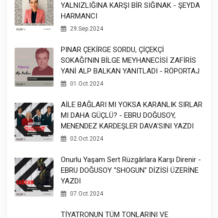
YALNIZLIĞINA KARŞI BİR SIĞINAK - ŞEYDA
HARMANCI
29.Sep.2024
PINAR ÇEKİRGE SORDU, ÇİÇEKÇİ
SOKAĞI'NIN BİLGE MEYHANECİSİ ZAFİRİS
YANİ ALP BALKAN YANITLADI - RÖPORTAJ
01.Oct.2024
AİLE BAĞLARI MI YOKSA KARANLIK SIRLAR
MI DAHA GÜÇLÜ? - EBRU DOĞUSOY,
MENENDEZ KARDEŞLER DAVA'SINI YAZDI
02.Oct.2024
Onurlu Yaşam Sert Rüzgârlara Karşı Direnir -
EBRU DOĞUSOY "SHOGUN" DİZİSİ ÜZERİNE
YAZDI
07.Oct.2024
TİYATRONUN TÜM TONLARINI VE