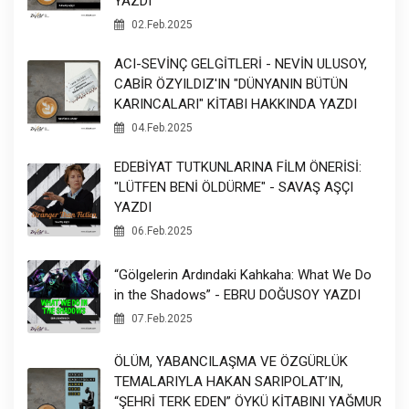
YAZDI
02.Feb.2025
ACI-SEVİNÇ GELGİTLERİ - NEVİN ULUSOY,
CABİR ÖZYILDIZ'IN "DÜNYANIN BÜTÜN
KARINCALARI" KİTABI HAKKINDA YAZDI
04.Feb.2025
EDEBİYAT TUTKUNLARINA FİLM ÖNERİSİ:
"LÜTFEN BENİ ÖLDÜRME" - SAVAŞ AŞÇI
YAZDI
06.Feb.2025
“Gölgelerin Ardındaki Kahkaha: What We Do
in the Shadows” - EBRU DOĞUSOY YAZDI
07.Feb.2025
ÖLÜM, YABANCILAŞMA VE ÖZGÜRLÜK
TEMALARIYLA HAKAN SARIPOLAT’IN,
“ŞEHRİ TERK EDEN” ÖYKÜ KİTABINI YAĞMUR