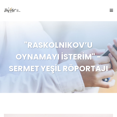
ANA SAYFA
"RASKOLNIKOV’U
HAKKIMIZDA
OYNAMAYI İSTERİM" -
İÇERİKLER
SERMET YEŞİL RÖPORTAJI
ÇOCUK DÜŞ'Ü
DÜŞ ÇİZİM
BLOG