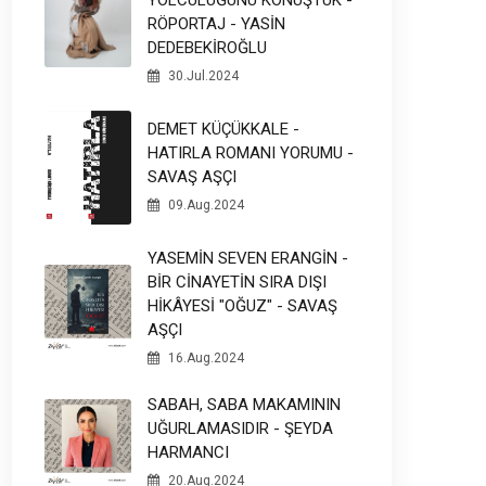
RÖPORTAJ - YASİN
DEDEBEKİROĞLU
30.Jul.2024
DEMET KÜÇÜKKALE -
HATIRLA ROMANI YORUMU -
SAVAŞ AŞÇI
09.Aug.2024
YASEMİN SEVEN ERANGİN -
BİR CİNAYETİN SIRA DIŞI
HİKÂYESİ "OĞUZ" - SAVAŞ
AŞÇI
16.Aug.2024
SABAH, SABA MAKAMININ
UĞURLAMASIDIR - ŞEYDA
HARMANCI
20.Aug.2024