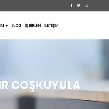
İM
BLOG
İŞ BİRLİĞİ
İLETİŞİM
BİR COŞKUYULA