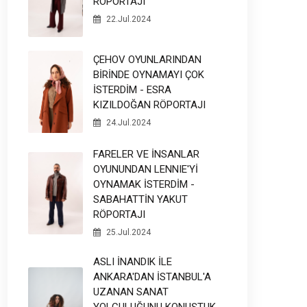
RÖPORTAJI
22.Jul.2024
ÇEHOV OYUNLARINDAN
BİRİNDE OYNAMAYI ÇOK
İSTERDİM - ESRA
KIZILDOĞAN RÖPORTAJI
24.Jul.2024
FARELER VE İNSANLAR
OYUNUNDAN LENNIE'Yİ
OYNAMAK İSTERDİM -
SABAHATTİN YAKUT
RÖPORTAJI
25.Jul.2024
ASLI İNANDIK İLE
ANKARA'DAN İSTANBUL'A
UZANAN SANAT
YOLCULUĞUNU KONUŞTUK -