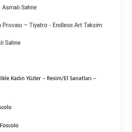
 – Asmalı Sahne
am Provası – Tiyatro - Endless Art Taksim
lı Sahne
likle Kadın Yüzler – Resim/El Sanatları –
scolo
a Foscolo