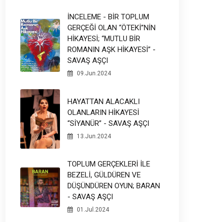
İNCELEME - BİR TOPLUM
GERÇEĞİ OLAN “ÖTEKİ”NİN
HİKAYESİ; “MUTLU BİR
ROMANIN AŞK HİKAYESİ” -
SAVAŞ AŞÇI
09.Jun.2024
HAYATTAN ALACAKLI
OLANLARIN HİKAYESİ
“SİYANÜR” - SAVAŞ AŞÇI
13.Jun.2024
TOPLUM GERÇEKLERİ İLE
BEZELİ, GÜLDÜREN VE
DÜŞÜNDÜREN OYUN; BARAN
- SAVAŞ AŞÇI
01.Jul.2024