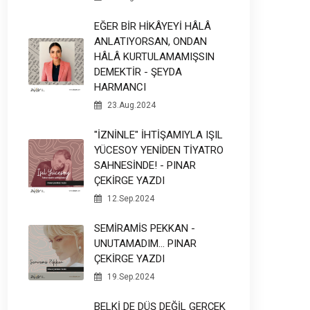
EĞER BİR HİKÂYEYİ HÂLÂ
ANLATIYORSAN, ONDAN
HÂLÂ KURTULAMAMIŞSIN
DEMEKTİR - ŞEYDA
HARMANCI
23.Aug.2024
"İZNİNLE" İHTİŞAMIYLA IŞIL
YÜCESOY YENİDEN TİYATRO
SAHNESİNDE! - PINAR
ÇEKİRGE YAZDI
12.Sep.2024
SEMİRAMİS PEKKAN -
UNUTAMADIM... PINAR
ÇEKİRGE YAZDI
19.Sep.2024
BELKİ DE DÜŞ DEĞİL GERÇEK