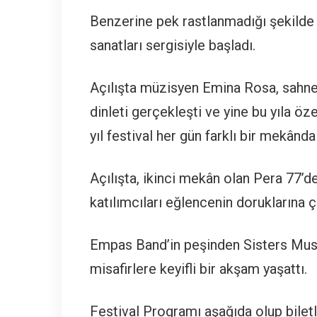
Benzerine pek rastlanmadığı şekilde 
sanatları sergisiyle başladı.
Açılışta müzisyen Emina Rosa, sahney
dinleti gerçekleşti ve yine bu yıla öz
yıl festival her gün farklı bir mekând
Açılışta, ikinci mekân olan Pera 77
katılımcıları eğlencenin doruklarına ç
Empas Band’in peşinden Sisters Music
misafirlere keyifli bir akşam yaşattı.
Festival Programı aşağıda olup biletl