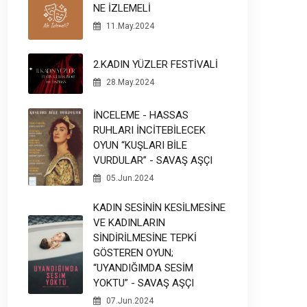
NE İZLEMELİ
11.May.2024
2.KADIN YÜZLER FESTİVALİ
28.May.2024
İNCELEME - HASSAS
RUHLARI İNCİTEBİLECEK
OYUN “KUŞLARI BİLE
VURDULAR” - SAVAŞ AŞÇI
05.Jun.2024
KADIN SESİNİN KESİLMESİNE
VE KADINLARIN
SİNDİRİLMESİNE TEPKİ
GÖSTEREN OYUN;
“UYANDIĞIMDA SESİM
YOKTU” - SAVAŞ AŞÇI
07.Jun.2024