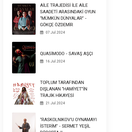
AİLE TRAJEDİSİ İLE AİLE
SAADETİ ARASINDAKİ OYUN
“MÜMKÜN DÜNYALAR” -
GÖKÇE ÖZDEMİR
07.Jul.2024
QUASİMODO - SAVAŞ AŞÇI
16.Jul.2024
TOPLUM TARAFINDAN
DIŞLANAN “HAMİYET”İN
TRAJİK HİKAYESİ
21.Jul.2024
"RASKOLNIKOV’U OYNAMAYI
İSTERİM" - SERMET YEŞİL