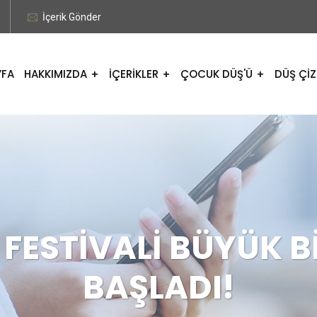
İçerik Gönder
YFA
HAKKIMIZDA
İÇERİKLER
ÇOCUK DÜŞ'Ü
DÜŞ ÇİZ
 FESTİVALİ BÜYÜK 
BAŞLADI!