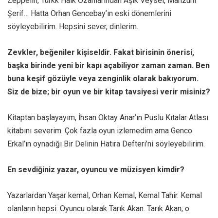
Zeppelin, Türkk Halk Ozanlarından Aşık Veysel, Mahzuni
Şerif… Hatta Orhan Gencebay’ın eski dönemlerini
söyleyebilirim. Hepsini sever, dinlerim.
Zevkler, beğeniler kişiseldir. Fakat birisinin önerisi,
başka birinde yeni bir kapı açabiliyor zaman zaman. Ben
buna keşif gözüyle veya zenginlik olarak bakıyorum.
Siz de bize; bir oyun ve bir kitap tavsiyesi verir misiniz?
Kitaptan başlayayım, İhsan Oktay Anar’ın Puslu Kıtalar Atlası
kitabını severim. Çok fazla oyun izlemedim ama Genco
Erkal’ın oynadığı Bir Delinin Hatıra Defteri’ni söyleyebilirim.
En sevdiğiniz yazar, oyuncu ve müzisyen kimdir?
Yazarlardan Yaşar kemal, Orhan Kemal, Kemal Tahir. Kemal
olanların hepsi. Oyuncu olarak Tarık Akan. Tarık Akan; o