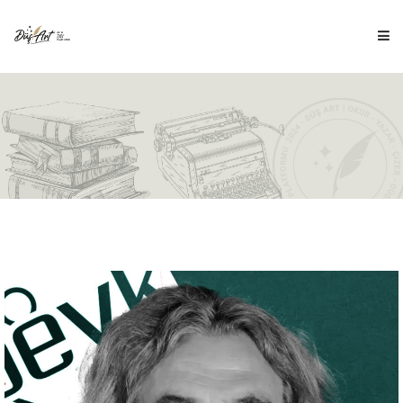
ANA SAYFA
HAKKIMIZDA
İÇERİKLER
ÇOCUK DÜŞ'Ü
DÜŞ ÇİZİM
BLOG