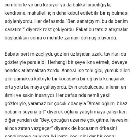
cümlelerle yolunu kesiyor ya da bakkal aracılığıyla;
kendisine, mahalleli için daha kabul edilebilir bir iş bulması
söyleniyordu. Her defasında “Ben sanatçıyım, bu da benim
sanatım!” diyerek rest çekiyordu. Fakat bu tatsız atışmalar
başladıktan sonra o muhitte zamanı dolmuş oluyordu.
Babası sert mizaçlıydı, gözleri uzlaşıdan uzak, tavırları da
gözleriyle paraleldi. Herhangi bir şeye ikna etmek, deveye
hendek atlatmaktan zordu. Annesi ise teni gibi, yumuk elleri
gibi pamuksu kalbiyle bir kocasıyla bir oğluyla konuşarak
orta yolu bulmaya çalışıyordu. Evin arabulucusu, ailenin en
ılımlı ve sakin insanıydı. Her defasında nemli yeşil
gözleriyle, yaramaz bir çocuk edasıyla “Aman oğlum, biraz
babanın suyuna git” diyerek oğlunu yatıştırmaya çalışırken,
diğer yandan da “Bey, çocuğun üzerine çok gitme, hevesini
alınca zaten vazgeçer” diyerek de kocasının öfkesini
söndürmeye çalışırdı. İki inatçı keçi gibi dar bir köprü