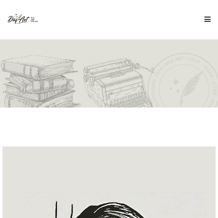
ANA SAYFA
HAKKIMIZDA
İÇERİKLER
ÇOCUK DÜŞ'Ü
DÜŞ ÇİZİM
BLOG