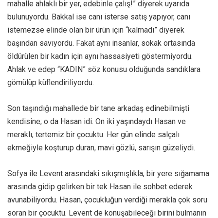
mahalle ahlaklı bir yer, edebinle çalış!” diyerek uyarıda
bulunuyordu. Bakkal ise canı isterse satış yapıyor, canı
istemezse elinde olan bir ürün için “kalmadı” diyerek
başından savıyordu. Fakat aynı insanlar, sokak ortasında
öldürülen bir kadın için aynı hassasiyeti göstermiyordu.
Ahlak ve edep “KADIN” söz konusu olduğunda sandıklara
gömülüp küflendiriliyordu.
Son taşındığı mahallede bir tane arkadaş edinebilmişti
kendisine; o da Hasan idi. On iki yaşındaydı Hasan ve
meraklı, tertemiz bir çocuktu. Her gün elinde salçalı
ekmeğiyle koşturup duran, mavi gözlü, sarışın güzeliydi.
Sofya ile Levent arasındaki sıkışmışlıkla, bir yere sığamama
arasında gidip gelirken bir tek Hasan ile sohbet ederek
avunabiliyordu. Hasan, çocukluğun verdiği merakla çok soru
soran bir çocuktu. Levent de konuşabileceği birini bulmanın