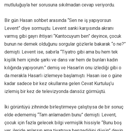
mutluluğuyla her sorusuna sıkılmadan cevap veriyordu.
Bir gün Hasan sohbet arasında “Sen ne iş yapıyorsun
Levent” diye sormuştu. Levent sanki karşısında akranı
varmış gibi gayrı ihtiyari “Kantocuyum ben” deyince, çocuk
bunun ne demek olduğunu sorgular gözlerle bakarak “o ne?”
demişti. Levent ise, sabırla “Tiyatro gibi ama bu hem tek
kişilik hem içinde şarkı ve dans var hem de bunları kadın
kılığında yapıyorum.” demiş ve Hasan’ın onu izlediği gibi o
da merakla Hasan’ı izlemeye başlamıştı. Hasan ise o güne
kadar sadece bir kez okullarına gelen Cevat Kurtuluş’u
izlemiş bir kez de televizyonda dansöz görmüştü.
İki görüntüyü zihninde birleştirmeye çalıştıysa de bir sonuç
elde edememiş “Tam anlamadım bunu” demişti. Levent,
çocuk için fazla gelecek bilgi vermişlik hissiyle “Bunu boş
ver, ileride anlarsın ama tiyatroya benzediğini düşün” deyip