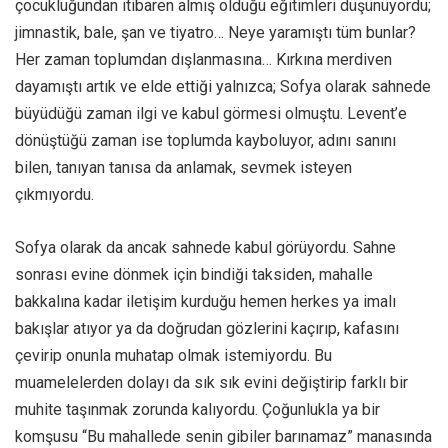
çocukluğundan itibaren almış olduğu eğitimleri düşünüyordu;
jimnastik, bale, şan ve tiyatro… Neye yaramıştı tüm bunlar?
Her zaman toplumdan dışlanmasına… Kırkına merdiven
dayamıştı artık ve elde ettiği yalnızca; Sofya olarak sahnede
büyüdüğü zaman ilgi ve kabul görmesi olmuştu. Levent’e
dönüştüğü zaman ise toplumda kayboluyor, adını sanını
bilen, tanıyan tanısa da anlamak, sevmek isteyen
çıkmıyordu.
Sofya olarak da ancak sahnede kabul görüyordu. Sahne
sonrası evine dönmek için bindiği taksiden, mahalle
bakkalına kadar iletişim kurduğu hemen herkes ya imalı
bakışlar atıyor ya da doğrudan gözlerini kaçırıp, kafasını
çevirip onunla muhatap olmak istemiyordu. Bu
muamelelerden dolayı da sık sık evini değiştirip farklı bir
muhite taşınmak zorunda kalıyordu. Çoğunlukla ya bir
komşusu “Bu mahallede senin gibiler barınamaz” manasında