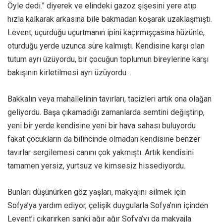
Öyle dedi.” diyerek ve elindeki gazoz şişesini yere atıp
hızla kalkarak arkasına bile bakmadan koşarak uzaklaşmıştı.
Levent, uçurduğu uçurtmanın ipini kaçırmışçasına hüzünle,
oturduğu yerde uzunca süre kalmıştı. Kendisine karşı olan
tutum ayrı üzüyordu, bir çocuğun toplumun bireylerine karşı
bakışının kirletilmesi ayrı üzüyordu…
Bakkalın veya mahallelinin tavırları, tacizleri artık ona olağan
geliyordu. Başa çıkamadığı zamanlarda semtini değiştirip,
yeni bir yerde kendisine yeni bir hava sahası buluyordu
fakat çocukların da bilincinde olmadan kendisine benzer
tavırlar sergilemesi canını çok yakmıştı. Artık kendisini
tamamen yersiz, yurtsuz ve kimsesiz hissediyordu.
Bunları düşünürken göz yaşları, makyajını silmek için
Sofya’ya yardım ediyor, çelişik duygularla Sofya’nın içinden
Levent’i çıkarırken sanki ağır ağır Sofya’yı da makyajla