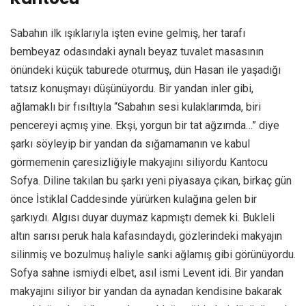
Sabahın ilk ışıklarıyla işten evine gelmiş, her tarafı
bembeyaz odasındaki aynalı beyaz tuvalet masasının
önündeki küçük taburede oturmuş, dün Hasan ile yaşadığı
tatsız konuşmayı düşünüyordu. Bir yandan inler gibi,
ağlamaklı bir fısıltıyla “Sabahın sesi kulaklarımda, biri
pencereyi açmış yine. Ekşi, yorgun bir tat ağzımda…” diye
şarkı söyleyip bir yandan da sığamamanın ve kabul
görmemenin çaresizliğiyle makyajını siliyordu Kantocu
Sofya. Diline takılan bu şarkı yeni piyasaya çıkan, birkaç gün
önce İstiklal Caddesinde yürürken kulağına gelen bir
şarkıydı. Algısı duyar duymaz kapmıştı demek ki. Bukleli
altın sarısı peruk hala kafasındaydı, gözlerindeki makyajın
silinmiş ve bozulmuş haliyle sanki ağlamış gibi görünüyordu.
Sofya sahne ismiydi elbet, asıl ismi Levent idi. Bir yandan
makyajını siliyor bir yandan da aynadan kendisine bakarak