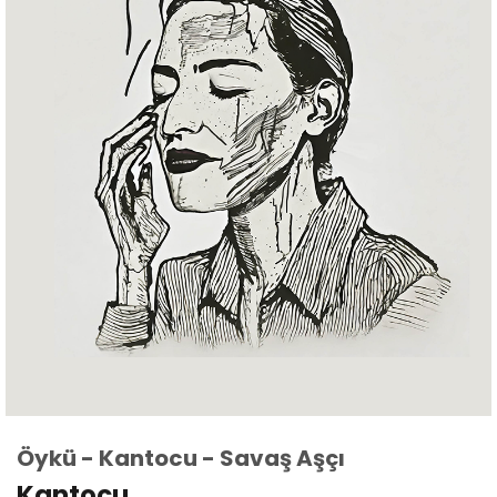
İŞ BİRLİĞİ
İLETİŞİM
Öykü - Kantocu - Savaş Aşçı
Kantocu