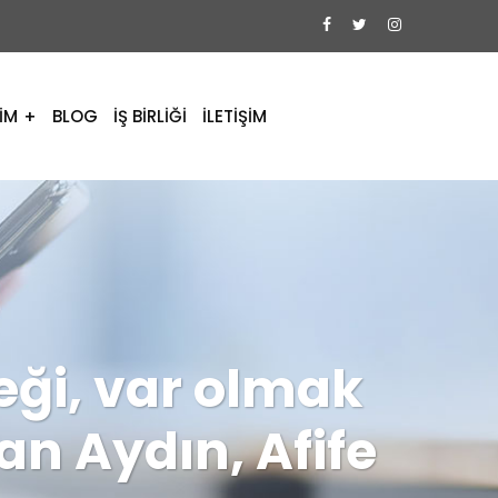
İM
BLOG
İŞ BİRLİĞİ
İLETİŞİM
ği, var olmak
an Aydın, Afife