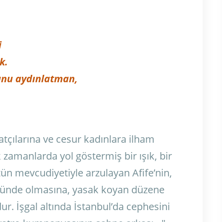
i
k.
unu aydınlatman,
tçılarına ve cesur kadınlara ilham
k zamanlarda yol göstermiş bir ışık, bir
ün mevcudiyetiyle arzulayan Afife’nin,
nünde olmasına, yasak koyan düzene
r. İşgal altında İstanbul’da cephesini