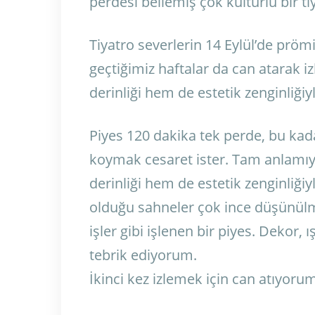
perdesi bellemiş çok kültürlü bir 
Tiyatro severlerin 14 Eylül’de prömi
geçtiğimiz haftalar da can atarak 
derinliği hem de estetik zenginliğiyl
Piyes 120 dakika tek perde, bu kada
koymak cesaret ister. Tam anlamıyl
derinliği hem de estetik zenginliğiy
olduğu sahneler çok ince düşünülm
işler gibi işlenen bir piyes. Dekor
tebrik ediyorum.
İkinci kez izlemek için can atıyoru