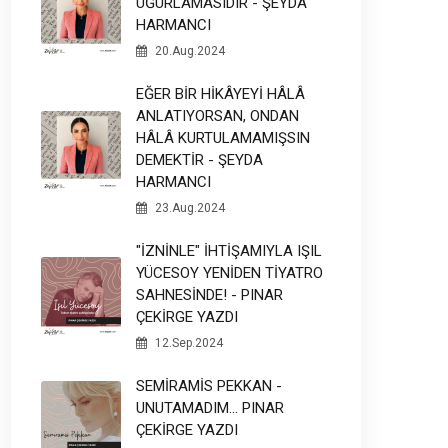
UĞURLAMASIDIR - ŞEYDA
HARMANCI
20.Aug.2024
EĞER BİR HİKÂYEYİ HÂLÂ
ANLATIYORSAN, ONDAN
HÂLÂ KURTULAMAMIŞSIN
DEMEKTİR - ŞEYDA
HARMANCI
23.Aug.2024
"İZNİNLE" İHTİŞAMIYLA IŞIL
YÜCESOY YENİDEN TİYATRO
SAHNESİNDE! - PINAR
ÇEKİRGE YAZDI
12.Sep.2024
SEMİRAMİS PEKKAN -
UNUTAMADIM... PINAR
ÇEKİRGE YAZDI