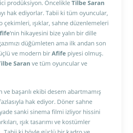
ici prodüksiyon. Öncelikle
Tilbe Saran
yı hak ediyorlar. Tabii ki tüm oyuncular,
 çekimleri, ışıklar, sahne düzenlemeleri
fife
’nin hikayesini bize yalın bir dille
ğazımızı düğümleten ama ilk andan son
üçlü ve modern bir
Afife
piyesi olmuş.
Tilbe Saran
ve tüm oyuncular ve
n ve başarılı ekibi desem abartmamış
fazlasıyla hak ediyor. Döner sahne
ade sanki sinema filmi izliyor hissini
kıları, ışık tasarımı ve kostümler
 Tabii ki böyle güçlü bir kadro ve