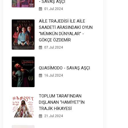
- SAVAŞ AŞÇI
01.Jul.2024
AİLE TRAJEDİSİ İLE AİLE
SAADETİ ARASINDAKİ OYUN
“MÜMKÜN DÜNYALAR” -
GÖKÇE ÖZDEMİR
07.Jul.2024
QUASİMODO - SAVAŞ AŞÇI
16.Jul.2024
TOPLUM TARAFINDAN
DIŞLANAN “HAMİYET”İN
TRAJİK HİKAYESİ
21.Jul.2024