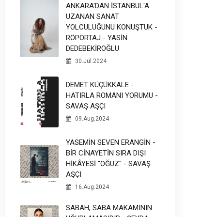
ANKARA'DAN İSTANBUL'A
UZANAN SANAT
YOLCULUĞUNU KONUŞTUK -
RÖPORTAJ - YASİN
DEDEBEKİROĞLU
30.Jul.2024
DEMET KÜÇÜKKALE -
HATIRLA ROMANI YORUMU -
SAVAŞ AŞÇI
09.Aug.2024
YASEMİN SEVEN ERANGİN -
BİR CİNAYETİN SIRA DIŞI
HİKÂYESİ "OĞUZ" - SAVAŞ
AŞÇI
16.Aug.2024
SABAH, SABA MAKAMININ