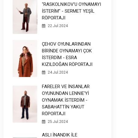
"RASKOLNIKOV’U OYNAMAYI
İSTERİM" - SERMET YEŞİL
RÖPORTAJI
22.Jul.2024
ÇEHOV OYUNLARINDAN
BİRİNDE OYNAMAYI ÇOK
İSTERDİM - ESRA
KIZILDOĞAN RÖPORTAJI
24.Jul.2024
FARELER VE İNSANLAR
OYUNUNDAN LENNIE'Yİ
OYNAMAK İSTERDİM -
SABAHATTİN YAKUT
RÖPORTAJI
25.Jul.2024
ASLI İNANDIK İLE