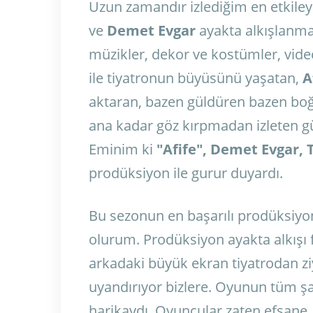
Uzun zamandır izlediğim en etkiley
ve
Demet Evgar
ayakta alkışlanma
müzikler, dekor ve kostümler, video
ile tiyatronun büyüsünü yaşatan,
A
aktaran, bazen güldüren bazen bo
ana kadar göz kırpmadan izleten g
Eminim ki
"Afife", Demet Evgar, 
prodüksiyon ile gurur duyardı.
Bu sezonun en başarılı prodüksiyo
olurum. Prodüksiyon ayakta alkışı 
arkadaki büyük ekran tiyatrodan ziy
uyandırıyor bizlere. Oyunun tüm şar
harikaydı. Oyuncular zaten efsane…