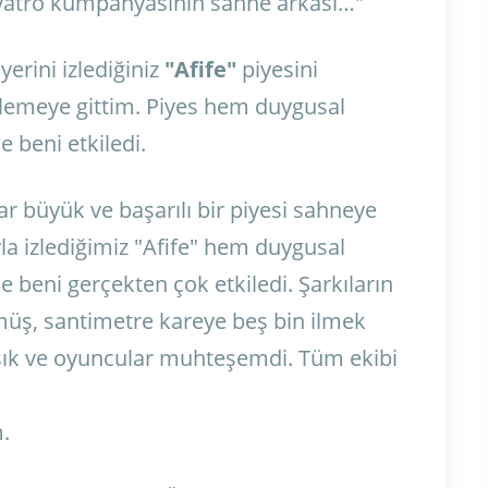
tiyatro kumpanyasının sahne arkası…"
yerini izlediğiniz
"Afife"
piyesini
izlemeye gittim. Piyes hem duygusal
e beni etkiledi.
r büyük ve başarılı bir piyesi sahneye
a izlediğimiz "Afife" hem duygusal
le beni gerçekten çok etkiledi.
Şarkıların
üş, santimetre kareye beş bin ilmek
, ışık ve oyuncular muhteşemdi.
Tüm ekibi
m.