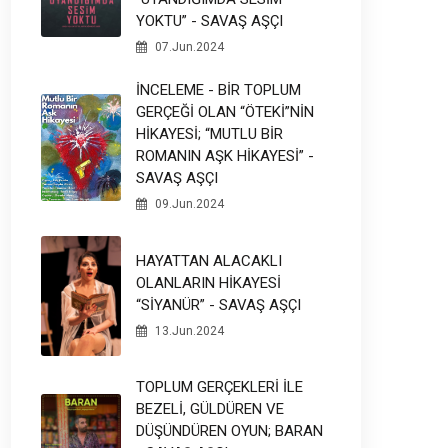
YOKTU” - SAVAŞ AŞÇI
07.Jun.2024
İNCELEME - BİR TOPLUM
GERÇEĞİ OLAN “ÖTEKİ”NİN
HİKAYESİ; “MUTLU BİR
ROMANIN AŞK HİKAYESİ” -
SAVAŞ AŞÇI
09.Jun.2024
HAYATTAN ALACAKLI
OLANLARIN HİKAYESİ
“SİYANÜR” - SAVAŞ AŞÇI
13.Jun.2024
TOPLUM GERÇEKLERİ İLE
BEZELİ, GÜLDÜREN VE
DÜŞÜNDÜREN OYUN; BARAN