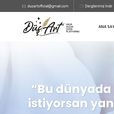
dusartofficial@gmail.com
Dergilerimiz İndir
ANA SA
“Bu dünyada 
istiyorsan yan