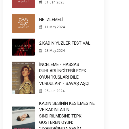
31.Jan.2023
NE İZLEMELİ
11.May.2024
2.KADIN YÜZLER FESTİVALİ
28.May.2024
İNCELEME - HASSAS
RUHLARI İNCİTEBİLECEK
OYUN “KUŞLARI BİLE
VURDULAR” - SAVAŞ AŞÇI
05.Jun.2024
KADIN SESİNİN KESİLMESİNE
VE KADINLARIN
SİNDİRİLMESİNE TEPKİ
GÖSTEREN OYUN;
“UYANDIĞIMDA SESİM