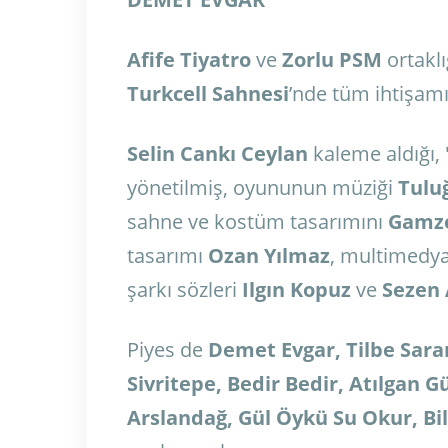
Afife Tiyatro
ve
Zorlu PSM
ortakl
Turkcell Sahnesi
’nde tüm ihtişamı
Selin Cankı Ceylan
kaleme aldığı,
yönetilmiş, oyununun müziği
Tulu
s
ahne ve kostüm tasarımını
Gamze
tasarımı
Ozan Yılmaz
, m
ultimedya
ş
arkı sözleri
Ilgın Kopuz
ve
Sezen
Piyes de
Demet Evgar, Tilbe Saran
Sivritepe, Bedir Bedir, Atılgan
Arslandağ, Gül Öykü Su Okur, Bi