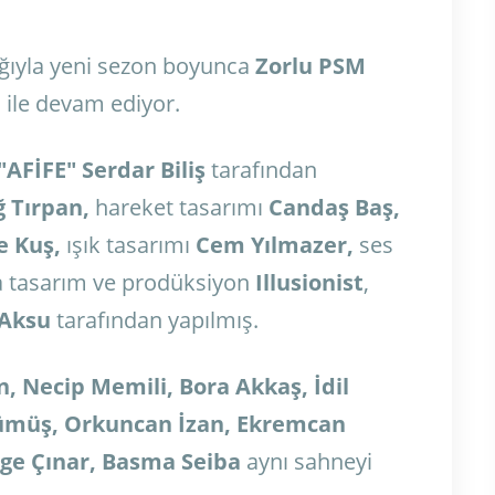
ığıyla yeni sezon boyunca
Zorlu PSM
 ile devam ediyor.
"AFİFE"
Serdar Biliş
tarafından
ğ Tırpan,
h
areket tasarımı
Candaş Baş,
 Kuş,
ı
şık tasarımı
Cem Yılmazer,
s
es
 tasarım ve prodüksiyon
Illusionist
,
 Aksu
tarafından yapılmış.
, Necip Memili, Bora Akkaş, İdil
 Gümüş, Orkuncan İzan, Ekremcan
lge Çınar, Basma Seiba
aynı sahneyi