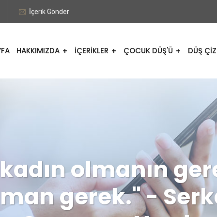
İçerik Gönder
YFA
HAKKIMIZDA
İÇERİKLER
ÇOCUK DÜŞ'Ü
DÜŞ ÇİZ
kadın olmanın gere
man gerek." - Serk